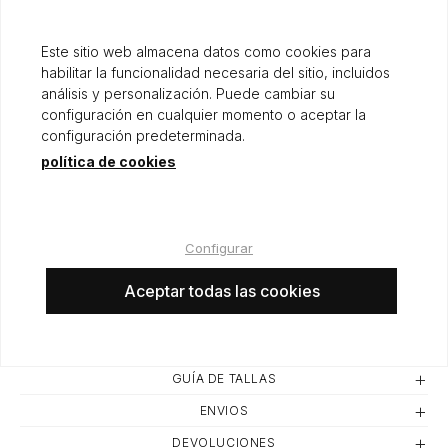
Origen: ESPAÑA
Este sitio web almacena datos como cookies para
habilitar la funcionalidad necesaria del sitio, incluidos
análisis y personalización. Puede cambiar su
configuración en cualquier momento o aceptar la
configuración predeterminada.
política de cookies
35,00 €
Configurar
Aceptar todas las cookies
AÑADIR A LA CESTA
GUÍA DE TALLAS
ENVIOS
DEVOLUCIONES